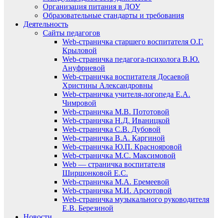
Организация питания в ДОУ
Образовательные стандарты и требования
Деятельность
Сайты педагогов
Web-страничка старшего воспитателя О.Г.
Крыловой
Web-страничка педагога-психолога В.Ю.
Ануфриевой
Web-страничка воспитателя Досаевой
Христины Александровны
Web-страничка учителя-логопеда Е.А.
Чимровой
Web-страничка М.В. Пототовой
Web-страничка Н.Д. Иваницкой
Web-страничка С.В. Дубовой
Web-страничка В.А. Каргиной
Web-страничка Ю.П. Краснояровой
Web-страничка М.С. Максимовой
Web — страничка воспитателя
Ширшонковой Е.С.
Web-страничка М.А. Еремеевой
Web-страничка М.И. Арсютовой
Web-страничка музыкального руководителя
Е.В. Березиной
Новости