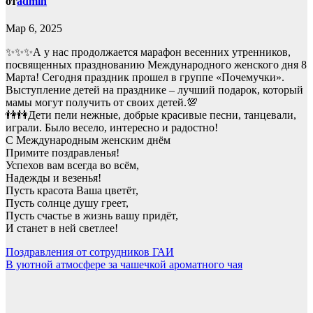
от
admin
Мар 6, 2025
✨✨✨А у нас продолжается марафон весенних утренников,
посвященных празднованию Международного женского дня 8
Марта! Сегодня праздник прошел в группе «Почемучки».
Выступление детей на празднике – лучший подарок, который
мамы могут получить от своих детей.💯
👫👫Дети пели нежные, добрые красивые песни, танцевали,
играли. Было весело, интересно и радостно!
С Международным женским днём
Примите поздравленья!
Успехов вам всегда во всём,
Надежды и везенья!
Пусть красота Ваша цветёт,
Пусть солнце душу греет,
Пусть счастье в жизнь вашу придёт,
И станет в ней светлее!
Навигация
Поздравления от сотрудников ГАИ
В уютной атмосфере за чашечкой ароматного чая
по
записям