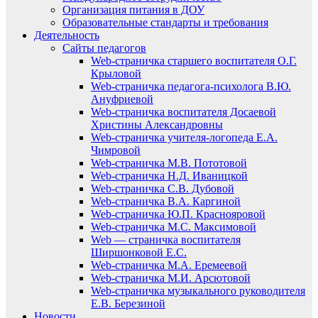
Организация питания в ДОУ
Образовательные стандарты и требования
Деятельность
Сайты педагогов
Web-страничка старшего воспитателя О.Г.
Крыловой
Web-страничка педагога-психолога В.Ю.
Ануфриевой
Web-страничка воспитателя Досаевой
Христины Александровны
Web-страничка учителя-логопеда Е.А.
Чимровой
Web-страничка М.В. Пототовой
Web-страничка Н.Д. Иваницкой
Web-страничка С.В. Дубовой
Web-страничка В.А. Каргиной
Web-страничка Ю.П. Краснояровой
Web-страничка М.С. Максимовой
Web — страничка воспитателя
Ширшонковой Е.С.
Web-страничка М.А. Еремеевой
Web-страничка М.И. Арсютовой
Web-страничка музыкального руководителя
Е.В. Березиной
Новости