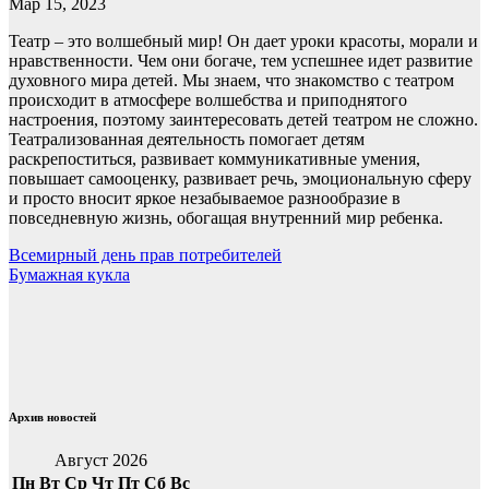
Мар 15, 2023
Театр – это волшебный мир! Он дает уроки красоты, морали и
нравственности. Чем они богаче, тем успешнее идет развитие
духовного мира детей. Мы знаем, что знакомство с театром
происходит в атмосфере волшебства и приподнятого
настроения, поэтому заинтересовать детей театром не сложно.
Театрализованная деятельность помогает детям
раскрепоститься, развивает коммуникативные умения,
повышает самооценку, развивает речь, эмоциональную сферу
и просто вносит яркое незабываемое разнообразие в
повседневную жизнь, обогащая внутренний мир ребенка.
Навигация
Всемирный день прав потребителей
Бумажная кукла
по
записям
Архив новостей
Август 2026
Пн
Вт
Ср
Чт
Пт
Сб
Вс