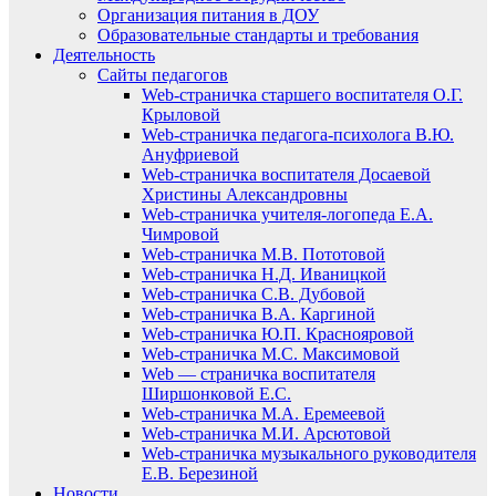
Организация питания в ДОУ
Образовательные стандарты и требования
Деятельность
Сайты педагогов
Web-страничка старшего воспитателя О.Г.
Крыловой
Web-страничка педагога-психолога В.Ю.
Ануфриевой
Web-страничка воспитателя Досаевой
Христины Александровны
Web-страничка учителя-логопеда Е.А.
Чимровой
Web-страничка М.В. Пототовой
Web-страничка Н.Д. Иваницкой
Web-страничка С.В. Дубовой
Web-страничка В.А. Каргиной
Web-страничка Ю.П. Краснояровой
Web-страничка М.С. Максимовой
Web — страничка воспитателя
Ширшонковой Е.С.
Web-страничка М.А. Еремеевой
Web-страничка М.И. Арсютовой
Web-страничка музыкального руководителя
Е.В. Березиной
Новости