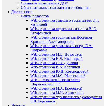
Организация питания в ДОУ
Образовательные стандарты и требования
Деятельность
Сайты педагогов
Web-страничка старшего воспитателя О.Г.
Крыловой
Web-страничка педагога-психолога В.Ю.
Ануфриевой
Web-страничка воспитателя Досаевой
Христины Александровны
Web-страничка учителя-логопеда Е.А.
Чимровой
Web-страничка М.В. Пототовой
Web-страничка Н.Д. Иваницкой
Web-страничка С.В. Дубовой
Web-страничка В.А. Каргиной
Web-страничка Ю.П. Краснояровой
Web-страничка М.С. Максимовой
Web — страничка воспитателя
Ширшонковой Е.С.
Web-страничка М.А. Еремеевой
Web-страничка М.И. Арсютовой
Web-страничка музыкального руководителя
Е.В. Березиной
Новости