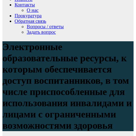
Контакты
О нас
Прокуратура
Обратная связь
Вопросы / ответы
Задать вопрос
Электронные
образовательные ресурсы, к
которым обеспечивается
доступ воспитанников, в том
числе приспособленные для
использования инвалидами и
лицами с ограниченными
возможностями здоровья