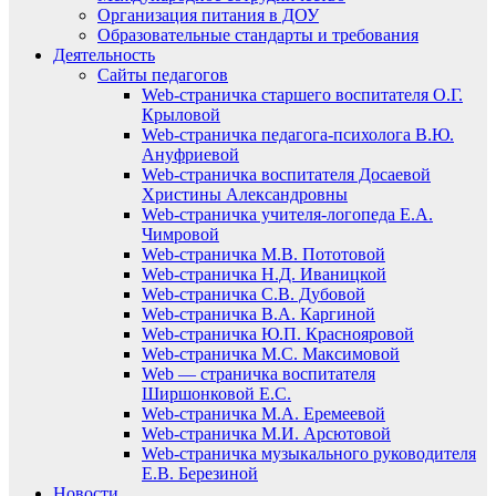
Организация питания в ДОУ
Образовательные стандарты и требования
Деятельность
Сайты педагогов
Web-страничка старшего воспитателя О.Г.
Крыловой
Web-страничка педагога-психолога В.Ю.
Ануфриевой
Web-страничка воспитателя Досаевой
Христины Александровны
Web-страничка учителя-логопеда Е.А.
Чимровой
Web-страничка М.В. Пототовой
Web-страничка Н.Д. Иваницкой
Web-страничка С.В. Дубовой
Web-страничка В.А. Каргиной
Web-страничка Ю.П. Краснояровой
Web-страничка М.С. Максимовой
Web — страничка воспитателя
Ширшонковой Е.С.
Web-страничка М.А. Еремеевой
Web-страничка М.И. Арсютовой
Web-страничка музыкального руководителя
Е.В. Березиной
Новости