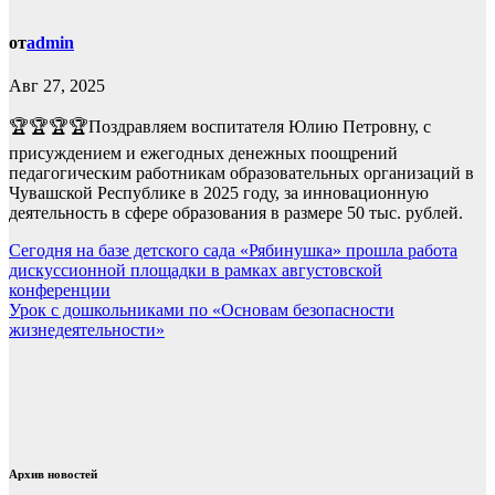
от
admin
Авг 27, 2025
🏆🏆🏆🏆Поздравляем воспитателя Юлию Петровну, с
присуждением и ежегодных денежных поощрений
педагогическим работникам образовательных организаций в
Чувашской Республике в 2025 году, за инновационную
деятельность в сфере образования в размере 50 тыс. рублей.
Навигация
Сегодня на базе детского сада «Рябинушка» прошла работа
дискуссионной площадки в рамках августовской
по
конференции
записям
Урок с дошкольниками по «Основам безопасности
жизнедеятельности»
Архив новостей