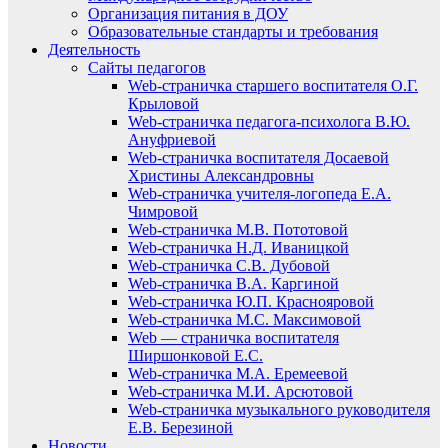
Организация питания в ДОУ
Образовательные стандарты и требования
Деятельность
Сайты педагогов
Web-страничка старшего воспитателя О.Г.
Крыловой
Web-страничка педагога-психолога В.Ю.
Ануфриевой
Web-страничка воспитателя Досаевой
Христины Александровны
Web-страничка учителя-логопеда Е.А.
Чимровой
Web-страничка М.В. Пототовой
Web-страничка Н.Д. Иваницкой
Web-страничка С.В. Дубовой
Web-страничка В.А. Каргиной
Web-страничка Ю.П. Краснояровой
Web-страничка М.С. Максимовой
Web — страничка воспитателя
Ширшонковой Е.С.
Web-страничка М.А. Еремеевой
Web-страничка М.И. Арсютовой
Web-страничка музыкального руководителя
Е.В. Березиной
Новости