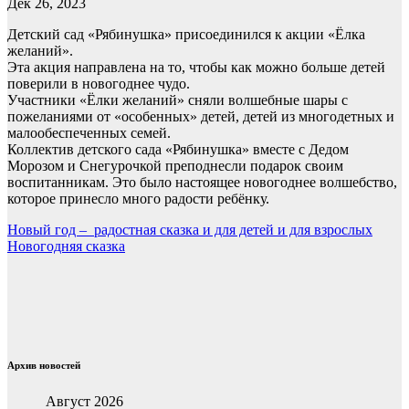
Дек 26, 2023
Детский сад «Рябинушка» присоединился к акции «Ёлка
желаний».
Эта акция направлена на то, чтобы как можно больше детей
поверили в новогоднее чудо.
Участники «Ёлки желаний» сняли волшебные шары с
пожеланиями от «особенных» детей, детей из многодетных и
малообеспеченных семей.
Коллектив детского сада «Рябинушка» вместе с Дедом
Морозом и Снегурочкой преподнесли подарок своим
воспитанникам. Это было настоящее новогоднее волшебство,
которое принесло много радости ребёнку.
Навигация
Новый год – радостная сказка и для детей и для взрослых
Новогодняя сказка
по
записям
Архив новостей
Август 2026