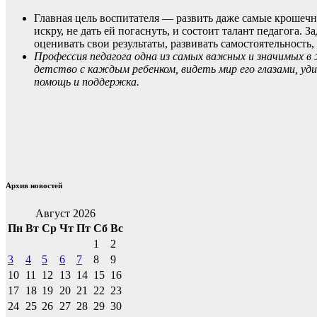
Главная цель воспитателя — развить даже самые крошечны
искру, не дать ей погаснуть, и состоит талант педагога
оценивать свои результаты, развивать самостоятельность
Профессия педагога одна из самых важных и значимых в
детство с каждым ребенком, видеть мир его глазами, уд
помощь и поддержка.
Архив новостей
Август 2026
Пн
Вт
Ср
Чт
Пт
Сб
Вс
1
2
3
4
5
6
7
8
9
10
11
12
13
14
15
16
17
18
19
20
21
22
23
24
25
26
27
28
29
30