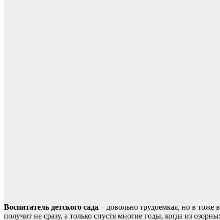
Воспитатель детского сада
– довольно трудоемкая, но в тоже
получит не сразу, а только спустя многие годы, когда из озор