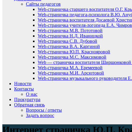
Сайты педагогов
Web-страничка старшего воспитателя О.Г. Кр
Web-страничка педагога-психолога В.Ю. Ану
Web-страничка воспитателя Досаевой Христ
Web-страничка учителя-логопеда Е.А. Чимро
Web-страничка М.В. Пототовой
Web-страничка Н.Д. Иваницкой
Web-страничка С.В. Дубовой
Web-страничка В.А. Каргиной
Web-страничка Ю.П. Краснояровой
Web-страничка М.С. Максимовой
Web — страничка воспитателя Ширшонковой 
Web-страничка М.А. Еремеевой
Web-страничка М.И. Арсютовой
Web-страничка музыкального руководителя Е.
Новости
Контакты
О нас
Прокуратура
Обратная связь
Вопросы / ответы
Задать вопрос
Интернет страничка Ю.П. Кр