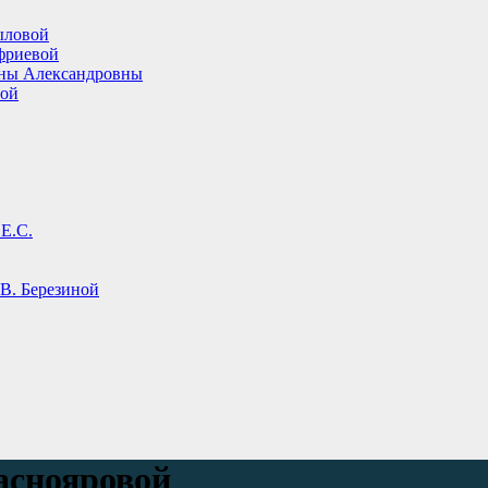
ыловой
фриевой
ины Александровны
вой
Е.С.
В. Березиной
аснояровой