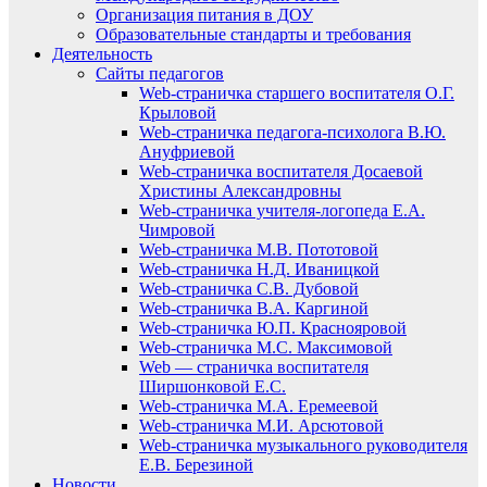
Организация питания в ДОУ
Образовательные стандарты и требования
Деятельность
Сайты педагогов
Web-страничка старшего воспитателя О.Г.
Крыловой
Web-страничка педагога-психолога В.Ю.
Ануфриевой
Web-страничка воспитателя Досаевой
Христины Александровны
Web-страничка учителя-логопеда Е.А.
Чимровой
Web-страничка М.В. Пототовой
Web-страничка Н.Д. Иваницкой
Web-страничка С.В. Дубовой
Web-страничка В.А. Каргиной
Web-страничка Ю.П. Краснояровой
Web-страничка М.С. Максимовой
Web — страничка воспитателя
Ширшонковой Е.С.
Web-страничка М.А. Еремеевой
Web-страничка М.И. Арсютовой
Web-страничка музыкального руководителя
Е.В. Березиной
Новости