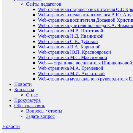
Сайты педагогов
Web-страничка старшего воспитателя О.Г. Кр
Web-страничка педагога-психолога В.Ю. Ану
Web-страничка воспитателя Досаевой Христ
Web-страничка учителя-логопеда Е.А. Чимро
Web-страничка М.В. Пототовой
Web-страничка Н.Д. Иваницкой
Web-страничка С.В. Дубовой
Web-страничка В.А. Каргиной
Web-страничка Ю.П. Краснояровой
Web-страничка М.С. Максимовой
Web — страничка воспитателя Ширшонковой 
Web-страничка М.А. Еремеевой
Web-страничка М.И. Арсютовой
Web-страничка музыкального руководителя Е.
Новости
Контакты
О нас
Прокуратура
Обратная связь
Вопросы / ответы
Задать вопрос
Новости