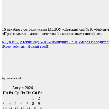
16 декабря с сотрудниками МБДОУ «Детский сад №16 «Рябин
«Профилактика мошенничества бесконтактным способом».
Навигация
МБДОУ «Детский сад №16 «Рябинушка» г. Шумерля победитель 
Ждем тебя мы, Новый год!!!
по
записям
Архив новостей
Август 2026
Пн
Вт
Ср
Чт
Пт
Сб
Вс
1
2
3
4
5
6
7
8
9
10
11
12
13
14
15
16