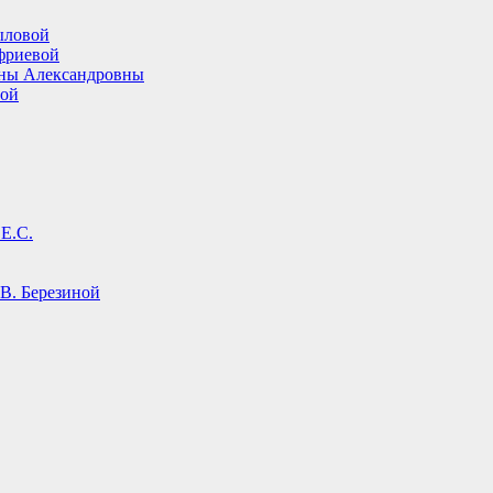
ыловой
фриевой
ины Александровны
вой
Е.С.
В. Березиной