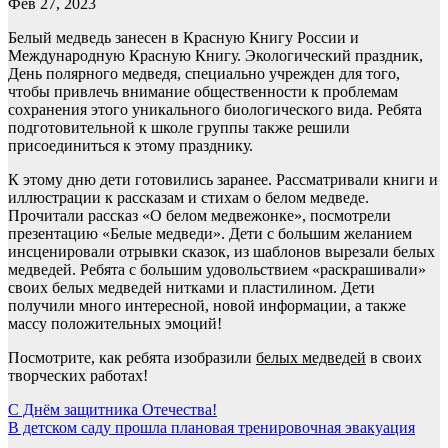
Фев 27, 2023
Белый медведь занесен в Красную Книгу России и
Международную Красную Книгу. Экологический праздник,
День полярного медведя, специально учрежден для того,
чтобы привлечь внимание общественности к проблемам
сохранения этого уникального биологического вида. Ребята
подготовительной к школе группы также решили
присоединиться к этому празднику.
К этому дню дети готовились заранее. Рассматривали книги и
иллюстрации к рассказам и стихам о белом медведе.
Прочитали рассказ «О белом медвежонке», посмотрели
презентацию «Белые медведи». Дети с большим желанием
инсценировали отрывки сказок, из шаблонов вырезали белых
медведей. Ребята с большим удовольствием «раскрашивали»
своих белых медведей нитками и пластилином. Дети
получили много интересной, новой информации, а также
массу положительных эмоций!
Посмотрите, как ребята изобразили
белых медведей
в своих
творческих работах!
Навигация
С Днём защитника Отечества!
В детском саду прошла плановая тренировочная эвакуация
по