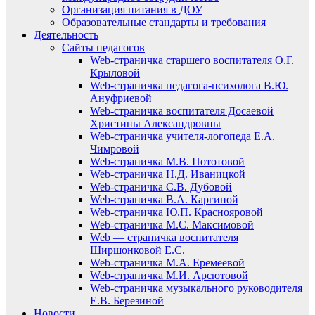
Организация питания в ДОУ
Образовательные стандарты и требования
Деятельность
Сайты педагогов
Web-страничка старшего воспитателя О.Г.
Крыловой
Web-страничка педагога-психолога В.Ю.
Ануфриевой
Web-страничка воспитателя Досаевой
Христины Александровны
Web-страничка учителя-логопеда Е.А.
Чимровой
Web-страничка М.В. Пототовой
Web-страничка Н.Д. Иваницкой
Web-страничка С.В. Дубовой
Web-страничка В.А. Каргиной
Web-страничка Ю.П. Краснояровой
Web-страничка М.С. Максимовой
Web — страничка воспитателя
Ширшонковой Е.С.
Web-страничка М.А. Еремеевой
Web-страничка М.И. Арсютовой
Web-страничка музыкального руководителя
Е.В. Березиной
Новости