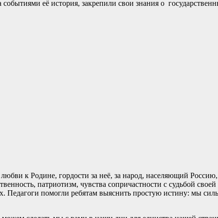
та событиями её история, закрепили свои знания о государствен
любви к Родине, гордости за неё, за народ, населяющий Росси
ственность, патриотизм, чувства сопричастности с судьбой своей 
ах. Педагоги помогли ребятам выяснить простую истину: мы силь