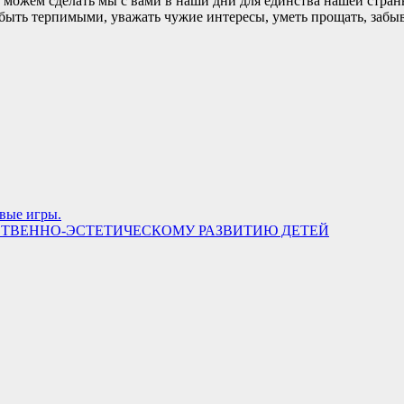
о можем сделать мы с вами в наши дни для единства нашей стра
у, быть терпимыми, уважать чужие интересы, уметь прощать, заб
вые игры.
СТВЕННО-ЭСТЕТИЧЕСКОМУ РАЗВИТИЮ ДЕТЕЙ