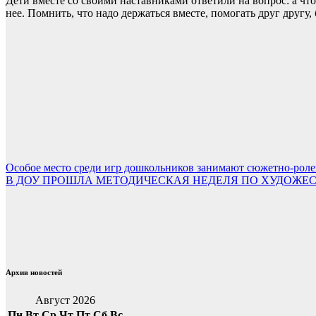
Дети вместе со своими наставниками ответили на вопрос: а чт
нее. Помнить, что надо держаться вместе, помогать друг друг
Навигация
Особое место среди игр дошкольников занимают сюжетно-роле
В ДОУ ПРОШЛА МЕТОДИЧЕСКАЯ НЕДЕЛЯ ПО ХУДОЖЕ
по
записям
Архив новостей
Август 2026
Пн
Вт
Ср
Чт
Пт
Сб
Вс