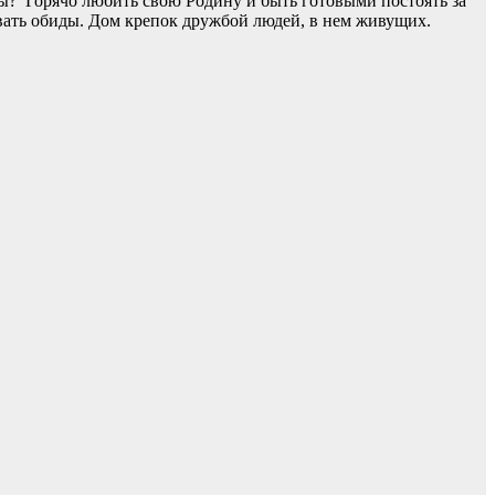
ны? Горячо любить свою Родину и быть готовыми постоять за
ывать обиды. Дом крепок дружбой людей, в нем живущих.