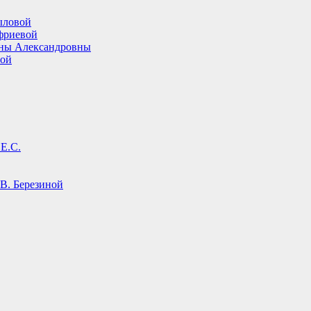
ыловой
фриевой
ины Александровны
вой
Е.С.
В. Березиной