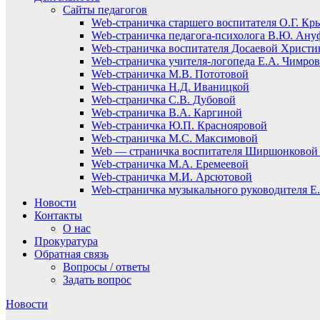
Сайты педагогов
Web-страничка старшего воспитателя О.Г. Кр
Web-страничка педагога-психолога В.Ю. Ану
Web-страничка воспитателя Досаевой Христ
Web-страничка учителя-логопеда Е.А. Чимро
Web-страничка М.В. Пототовой
Web-страничка Н.Д. Иваницкой
Web-страничка С.В. Дубовой
Web-страничка В.А. Каргиной
Web-страничка Ю.П. Краснояровой
Web-страничка М.С. Максимовой
Web — страничка воспитателя Ширшонковой 
Web-страничка М.А. Еремеевой
Web-страничка М.И. Арсютовой
Web-страничка музыкального руководителя Е.
Новости
Контакты
О нас
Прокуратура
Обратная связь
Вопросы / ответы
Задать вопрос
Новости