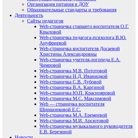
Организация питания в ДОУ
Образовательные стандарты и требования
Деятельность
Сайты педагогов
Web-страничка старшего воспитателя О.Г.
Крыловой
Web-страничка педагога-психолога В.Ю.
Ануфриевой
Web-страничка воспитателя Досаевой
Христины Александровны
Web-страничка учителя-логопеда Е.А.
Чимровой
Web-страничка М.В. Пототовой
Web-страничка Н.Д. Иваницкой
Web-страничка С.В. Дубовой
Web-страничка В.А. Каргиной
Web-страничка Ю.П. Краснояровой
Web-страничка М.С. Максимовой
Web — страничка воспитателя
Ширшонковой Е.С.
Web-страничка М.А. Еремеевой
Web-страничка М.И. Арсютовой
Web-страничка музыкального руководителя
Е.В. Березиной
Новости