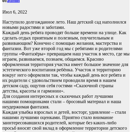
от
admin
Июл 6, 2022
Наступило долгожданное лето. Наш детский сад наполнился
новыми радостями и заботами.
Каждый день ребята проводят больше времени на улице. Как
сделать отдых приятным и полезным, поучительным и
развивающим? Конечно с помощью желания, мастерства и
фантазии. Вот уже второй год мы с ребятами и родителями
группы «Фантазёры» превращаем наш участок в место, где мы
играем, развиваемся, познаем, общаемся. Красиво
оформленная территория участка имеет большое значение для
эстетического воспитания ребёнка. Участок и территорию
вокруг него оформляли так, чтобы каждый день все ребята и
их родители с удовольствием проводили время в нашем
детском саду, ощутив себя гостями «Сказочной страны
детства, красоты и гармонии».
Для создания интересных и сказочных работ лучшими
нашими помощниками стали – бросовый материал и наша
неудержимая фантазия.
Каждая улыбка взрослых и детей, восторг, удивление – стали
нашими лучшими оценками. Приятно стало внимание
заинтересовавшихся родителей, которые без каких-либо
просьб вносят свой вклад в оформление территории детского