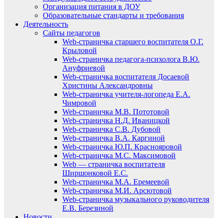
Организация питания в ДОУ
Образовательные стандарты и требования
Деятельность
Сайты педагогов
Web-страничка старшего воспитателя О.Г.
Крыловой
Web-страничка педагога-психолога В.Ю.
Ануфриевой
Web-страничка воспитателя Досаевой
Христины Александровны
Web-страничка учителя-логопеда Е.А.
Чимровой
Web-страничка М.В. Пототовой
Web-страничка Н.Д. Иваницкой
Web-страничка С.В. Дубовой
Web-страничка В.А. Каргиной
Web-страничка Ю.П. Краснояровой
Web-страничка М.С. Максимовой
Web — страничка воспитателя
Ширшонковой Е.С.
Web-страничка М.А. Еремеевой
Web-страничка М.И. Арсютовой
Web-страничка музыкального руководителя
Е.В. Березиной
Новости