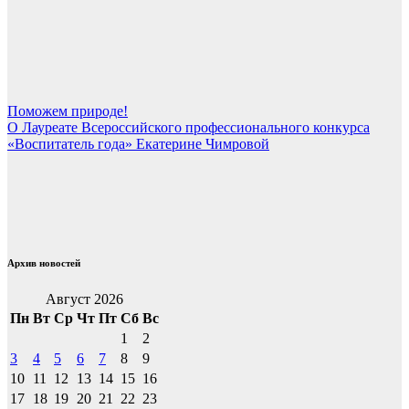
Навигация
Поможем природе!
О Лауреате Всероссийского профессионального конкурса
по
«Воспитатель года» Екатерине Чимровой
записям
Архив новостей
Август 2026
Пн
Вт
Ср
Чт
Пт
Сб
Вс
1
2
3
4
5
6
7
8
9
10
11
12
13
14
15
16
17
18
19
20
21
22
23