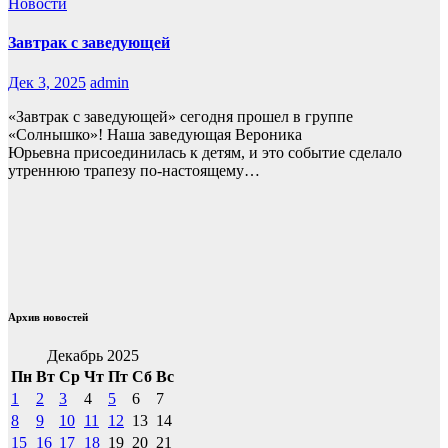
Новости
Завтрак с заведующей
Дек 3, 2025
admin
«Завтрак с заведующей» сегодня прошел в группе
«Солнышко»! Наша заведующая Вероника
Юрьевна присоединилась к детям, и это событие сделало
утреннюю трапезу по-настоящему…
Архив новостей
Декабрь 2025
Пн
Вт
Ср
Чт
Пт
Сб
Вс
1
2
3
4
5
6
7
8
9
10
11
12
13
14
15
16
17
18
19
20
21