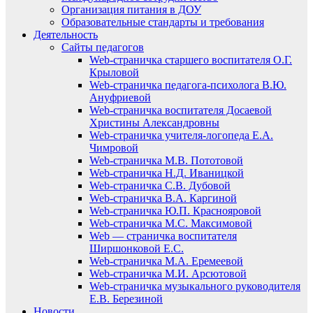
Организация питания в ДОУ
Образовательные стандарты и требования
Деятельность
Сайты педагогов
Web-страничка старшего воспитателя О.Г.
Крыловой
Web-страничка педагога-психолога В.Ю.
Ануфриевой
Web-страничка воспитателя Досаевой
Христины Александровны
Web-страничка учителя-логопеда Е.А.
Чимровой
Web-страничка М.В. Пототовой
Web-страничка Н.Д. Иваницкой
Web-страничка С.В. Дубовой
Web-страничка В.А. Каргиной
Web-страничка Ю.П. Краснояровой
Web-страничка М.С. Максимовой
Web — страничка воспитателя
Ширшонковой Е.С.
Web-страничка М.А. Еремеевой
Web-страничка М.И. Арсютовой
Web-страничка музыкального руководителя
Е.В. Березиной
Новости