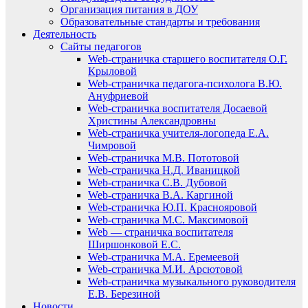
Организация питания в ДОУ
Образовательные стандарты и требования
Деятельность
Сайты педагогов
Web-страничка старшего воспитателя О.Г.
Крыловой
Web-страничка педагога-психолога В.Ю.
Ануфриевой
Web-страничка воспитателя Досаевой
Христины Александровны
Web-страничка учителя-логопеда Е.А.
Чимровой
Web-страничка М.В. Пототовой
Web-страничка Н.Д. Иваницкой
Web-страничка С.В. Дубовой
Web-страничка В.А. Каргиной
Web-страничка Ю.П. Краснояровой
Web-страничка М.С. Максимовой
Web — страничка воспитателя
Ширшонковой Е.С.
Web-страничка М.А. Еремеевой
Web-страничка М.И. Арсютовой
Web-страничка музыкального руководителя
Е.В. Березиной
Новости