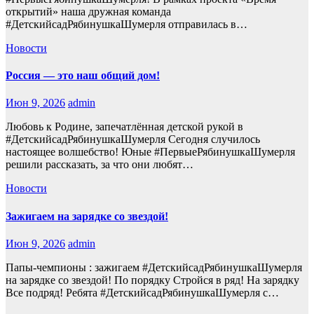
открытий» наша дружная команда
#ДетскийсадРябинушкаШумерля отправилась в…
Новости
Россия — это наш общий дом!
Июн 9, 2026
admin
Любовь к Родине, запечатлённая детской рукой в
#ДетскийсадРябинушкаШумерля Сегодня случилось
настоящее волшебство! Юные #ПервыеРябинушкаШумерля
решили рассказать, за что они любят…
Новости
Зажигаем на зарядке со звездой!
Июн 9, 2026
admin
Папы-чемпионы : зажигаем #ДетскийсадРябинушкаШумерля
на зарядке со звездой! По порядку Стройся в ряд! На зарядку
Все подряд! Ребята #ДетскийсадРябинушкаШумерля с…