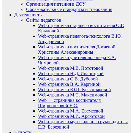
Организация питания в ДОУ
Образовательные стандарты и требования
Деятельность
Сайты педагогов
Web-страничка старшего воспитателя О.Г.
Крыловой
Web-страничка педагога-психолога В.Ю.
Ануфриевой
Web-страничка воспитателя Досаевой
Христины Александровны
Web-страничка учителя-логопеда Е.А.
Чимровой
Web-страничка М.В. Пототовой
Web-страничка Н.Д. Иваницкой
Web-страничка С.В. Дубовой
Web-страничка В.А. Каргиной
Web-страничка Ю.П. Краснояровой
Web-страничка М.С. Максимовой
Web — страничка воспитателя
Ширшонковой Е.С.
Web-страничка М.А. Еремеевой
Web-страничка М.И. Арсютовой
Web-страничка музыкального руководителя
Е.В. Березиной
Новости