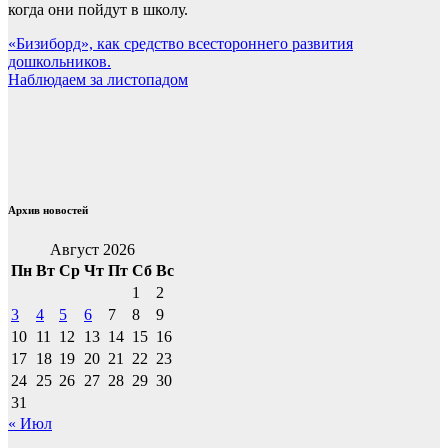
когда они пойдут в школу.
Навигация
«Бизиборд», как средство всестороннего развития
дошкольников.
по
Наблюдаем за листопадом
записям
Архив новостей
Август 2026
Пн
Вт
Ср
Чт
Пт
Сб
Вс
1
2
3
4
5
6
7
8
9
10
11
12
13
14
15
16
17
18
19
20
21
22
23
24
25
26
27
28
29
30
31
« Июл