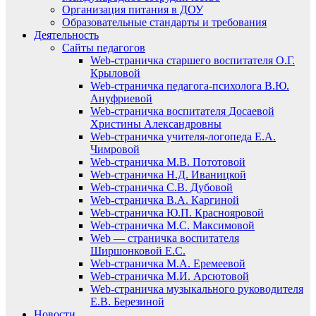
Организация питания в ДОУ
Образовательные стандарты и требования
Деятельность
Сайты педагогов
Web-страничка старшего воспитателя О.Г.
Крыловой
Web-страничка педагога-психолога В.Ю.
Ануфриевой
Web-страничка воспитателя Досаевой
Христины Александровны
Web-страничка учителя-логопеда Е.А.
Чимровой
Web-страничка М.В. Пототовой
Web-страничка Н.Д. Иваницкой
Web-страничка С.В. Дубовой
Web-страничка В.А. Каргиной
Web-страничка Ю.П. Краснояровой
Web-страничка М.С. Максимовой
Web — страничка воспитателя
Ширшонковой Е.С.
Web-страничка М.А. Еремеевой
Web-страничка М.И. Арсютовой
Web-страничка музыкального руководителя
Е.В. Березиной
Новости