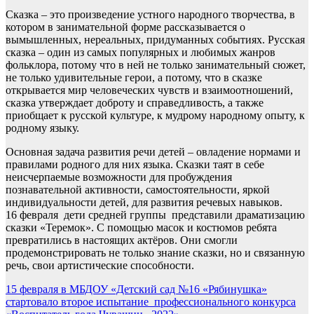
Сказка – это произведение устного народного творчества, в
котором в занимательной форме рассказывается о
вымышленных, нереальных, придуманных событиях. Русская
сказка – один из самых популярных и любимых жанров
фольклора, потому что в ней не только занимательный сюжет,
не только удивительные герои, а потому, что в сказке
открывается мир человеческих чувств и взаимоотношений,
сказка утверждает доброту и справедливость, а также
приобщает к русской культуре, к мудрому народному опыту, к
родному языку.
Основная задача развития речи детей – овладение нормами и
правилами родного для них языка. Сказки таят в себе
неисчерпаемые возможности для пробуждения
познавательной активности, самостоятельности, яркой
индивидуальности детей, для развития речевых навыков.
16 февраля дети средней группы представили драматизацию
сказки «Теремок». С помощью масок и костюмов ребята
превратились в настоящих актёров. Они смогли
продемонстрировать не только знание сказки, но и связанную
речь, свои артистические способности.
Навигация
15 февраля в МБДОУ «Детский сад №16 «Рябинушка»
стартовало второе испытание профессионального конкурса
по