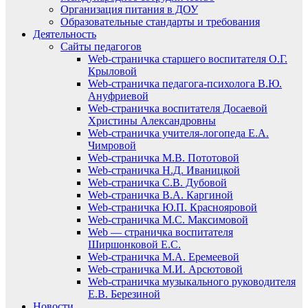
Организация питания в ДОУ
Образовательные стандарты и требования
Деятельность
Сайты педагогов
Web-страничка старшего воспитателя О.Г.
Крыловой
Web-страничка педагога-психолога В.Ю.
Ануфриевой
Web-страничка воспитателя Досаевой
Христины Александровны
Web-страничка учителя-логопеда Е.А.
Чимровой
Web-страничка М.В. Пототовой
Web-страничка Н.Д. Иваницкой
Web-страничка С.В. Дубовой
Web-страничка В.А. Каргиной
Web-страничка Ю.П. Краснояровой
Web-страничка М.С. Максимовой
Web — страничка воспитателя
Ширшонковой Е.С.
Web-страничка М.А. Еремеевой
Web-страничка М.И. Арсютовой
Web-страничка музыкального руководителя
Е.В. Березиной
Новости