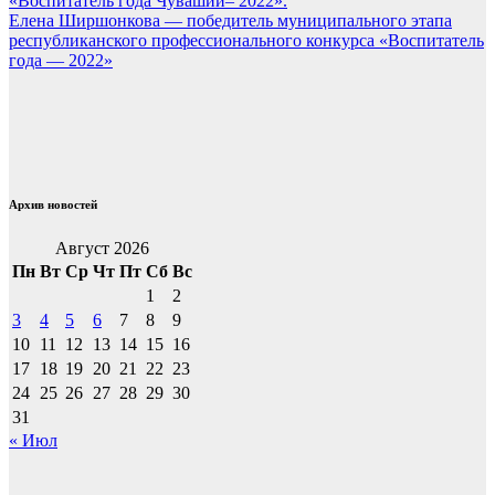
«Воспитатель года Чувашии– 2022».
записям
Елена Ширшонкова — победитель муниципального этапа
республиканского профессионального конкурса «Воспитатель
года — 2022»
Архив новостей
Август 2026
Пн
Вт
Ср
Чт
Пт
Сб
Вс
1
2
3
4
5
6
7
8
9
10
11
12
13
14
15
16
17
18
19
20
21
22
23
24
25
26
27
28
29
30
31
« Июл