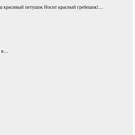
Наш красивый петушок Носит красный гребешок!…
е в…