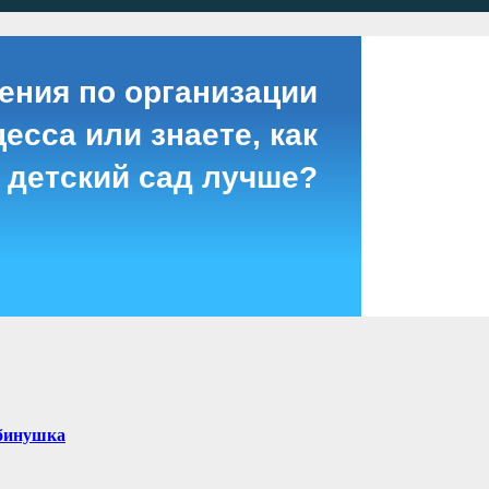
ения по организации
есса или знаете, как
 детский сад лучше?
ябинушка