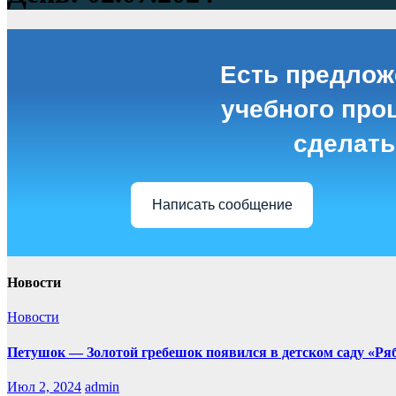
Есть предлож
учебного проц
сделать
Написать сообщение
Новости
Новости
Петушок — Золотой гребешок появился в детском саду «Р
Июл 2, 2024
admin