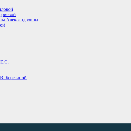
ыловой
фриевой
ины Александровны
вой
Е.С.
В. Березиной