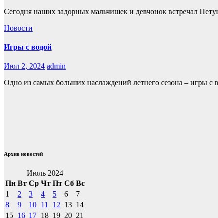
Сегодня наших задорных мальчишек и девчонок встречал Пету
Новости
Игры с водой
Июл 2, 2024
admin
Одно из самых больших наслаждений летнего сезона – игры с в
Архив новостей
Июль 2024
Пн
Вт
Ср
Чт
Пт
Сб
Вс
1
2
3
4
5
6
7
8
9
10
11
12
13
14
15
16
17
18
19
20
21