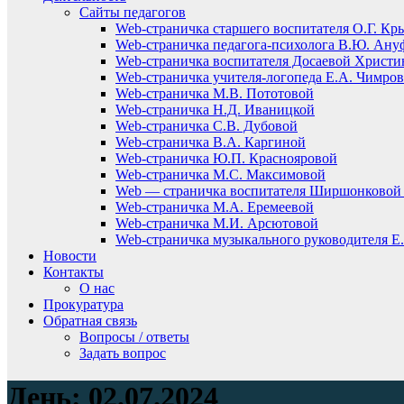
Сайты педагогов
Web-страничка старшего воспитателя О.Г. Кр
Web-страничка педагога-психолога В.Ю. Ану
Web-страничка воспитателя Досаевой Христ
Web-страничка учителя-логопеда Е.А. Чимро
Web-страничка М.В. Пототовой
Web-страничка Н.Д. Иваницкой
Web-страничка С.В. Дубовой
Web-страничка В.А. Каргиной
Web-страничка Ю.П. Краснояровой
Web-страничка М.С. Максимовой
Web — страничка воспитателя Ширшонковой 
Web-страничка М.А. Еремеевой
Web-страничка М.И. Арсютовой
Web-страничка музыкального руководителя Е.
Новости
Контакты
О нас
Прокуратура
Обратная связь
Вопросы / ответы
Задать вопрос
День:
02.07.2024