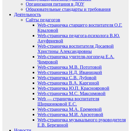
Организация питания в ДОУ
Образовательные стандарты и требования
Деятельность
Сайты педагогов
Web-страничка старшего воспитателя О.Г.
Крыловой
Web-страничка педагога-психолога В.Ю.
Ануфриевой
Web-страничка воспитателя Досаевой
Христины Александровны
Web-страничка учителя-логопеда Е.А.
Чимровой
Web-страничка М.В. Пототовой
Web-страничка Н.Д. Иваницкой
Web-страничка С.В. Дубовой
Web-страничка В.А. Каргиной
Web-страничка Ю.П. Краснояровой
Web-страничка М.С. Максимовой
Web — страничка воспитателя
Ширшонковой Е.С.
Web-страничка М.А. Еремеевой
Web-страничка М.И. Арсютовой
Web-страничка музыкального руководителя
Е.В. Березиной
Новости