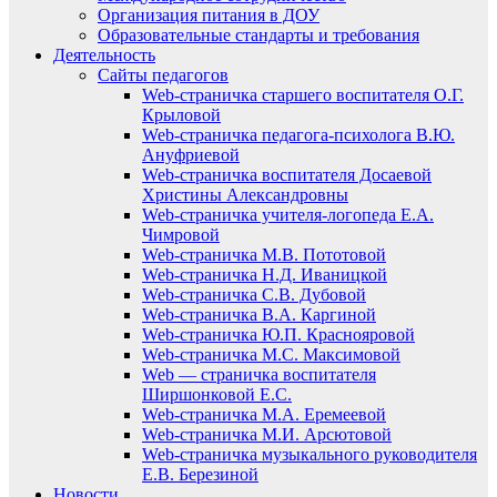
Организация питания в ДОУ
Образовательные стандарты и требования
Деятельность
Сайты педагогов
Web-страничка старшего воспитателя О.Г.
Крыловой
Web-страничка педагога-психолога В.Ю.
Ануфриевой
Web-страничка воспитателя Досаевой
Христины Александровны
Web-страничка учителя-логопеда Е.А.
Чимровой
Web-страничка М.В. Пототовой
Web-страничка Н.Д. Иваницкой
Web-страничка С.В. Дубовой
Web-страничка В.А. Каргиной
Web-страничка Ю.П. Краснояровой
Web-страничка М.С. Максимовой
Web — страничка воспитателя
Ширшонковой Е.С.
Web-страничка М.А. Еремеевой
Web-страничка М.И. Арсютовой
Web-страничка музыкального руководителя
Е.В. Березиной
Новости