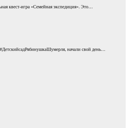
льная квест-игра «Семейная экспедиция». Это…
ны #ДетскийсадРябинушкаШумерля, начали свой день…