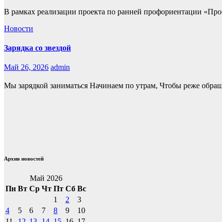
В рамках реализации проекта по ранней профориентации «Проф
Новости
Зарядка со звездой
Май 26, 2026
admin
Мы зарядкой заниматься Начинаем по утрам, Чтобы реже обращ
Архив новостей
Май 2026
Пн
Вт
Ср
Чт
Пт
Сб
Вс
1
2
3
4
5
6
7
8
9
10
11
12
13
14
15
16
17