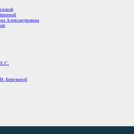
ыловой
фриевой
ины Александровны
вой
Е.С.
В. Березиной