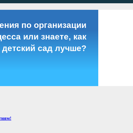
ения по организации
есса или знаете, как
 детский сад лучше?
тиям!