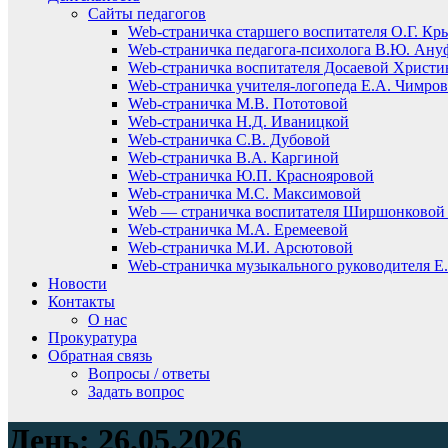
Сайты педагогов
Web-страничка старшего воспитателя О.Г. Кр
Web-страничка педагога-психолога В.Ю. Ану
Web-страничка воспитателя Досаевой Христ
Web-страничка учителя-логопеда Е.А. Чимро
Web-страничка М.В. Пототовой
Web-страничка Н.Д. Иваницкой
Web-страничка С.В. Дубовой
Web-страничка В.А. Каргиной
Web-страничка Ю.П. Краснояровой
Web-страничка М.С. Максимовой
Web — страничка воспитателя Ширшонковой 
Web-страничка М.А. Еремеевой
Web-страничка М.И. Арсютовой
Web-страничка музыкального руководителя Е.
Новости
Контакты
О нас
Прокуратура
Обратная связь
Вопросы / ответы
Задать вопрос
День:
26.05.2026