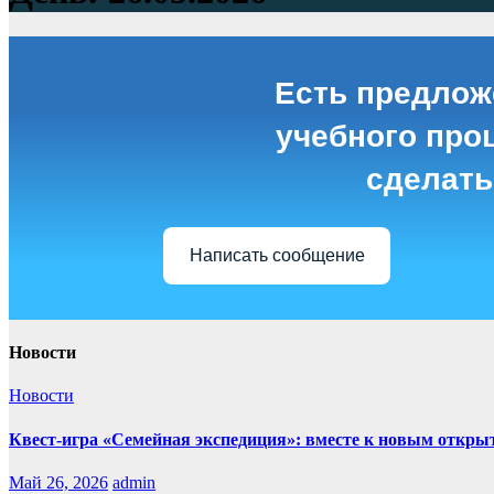
Есть предлож
учебного проц
сделать
Написать сообщение
Новости
Новости
Квест-игра «Семейная экспедиция»: вместе к новым откры
Май 26, 2026
admin