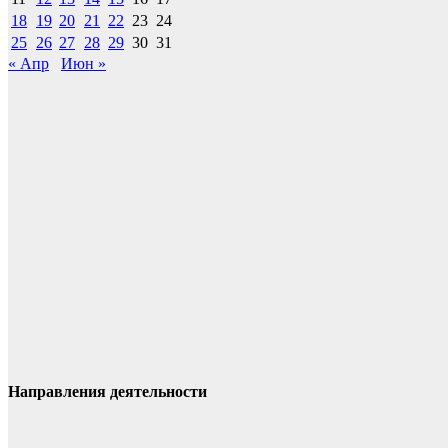
18
19
20
21
22
23
24
25
26
27
28
29
30
31
« Апр
Июн »
Направления деятельности