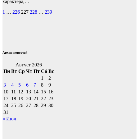
характера,…
Пагинация
1
…
226
227
228
…
239
записей
Архив новостей
Август 2026
Пн
Вт
Ср
Чт
Пт
Сб
Вс
1
2
3
4
5
6
7
8
9
10
11
12
13
14
15
16
17
18
19
20
21
22
23
24
25
26
27
28
29
30
31
« Июл