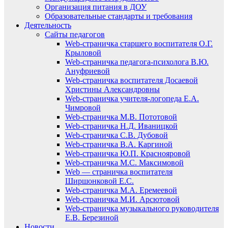
Организация питания в ДОУ
Образовательные стандарты и требования
Деятельность
Сайты педагогов
Web-страничка старшего воспитателя О.Г.
Крыловой
Web-страничка педагога-психолога В.Ю.
Ануфриевой
Web-страничка воспитателя Досаевой
Христины Александровны
Web-страничка учителя-логопеда Е.А.
Чимровой
Web-страничка М.В. Пототовой
Web-страничка Н.Д. Иваницкой
Web-страничка С.В. Дубовой
Web-страничка В.А. Каргиной
Web-страничка Ю.П. Краснояровой
Web-страничка М.С. Максимовой
Web — страничка воспитателя
Ширшонковой Е.С.
Web-страничка М.А. Еремеевой
Web-страничка М.И. Арсютовой
Web-страничка музыкального руководителя
Е.В. Березиной
Новости